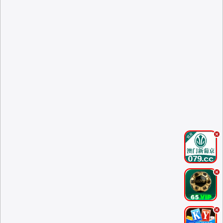
.
.
.