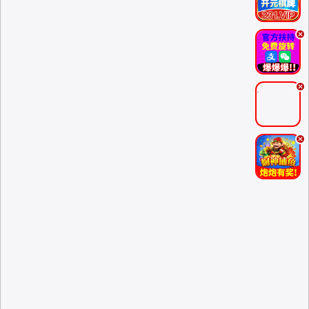
.
.
.