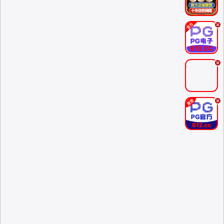
.
.
.