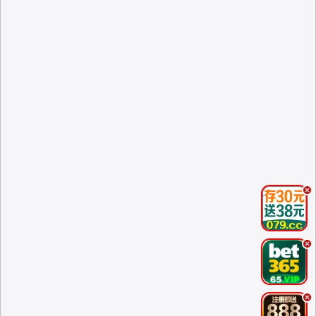
.
.
.