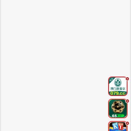
.
.
.