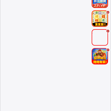
.
.
.