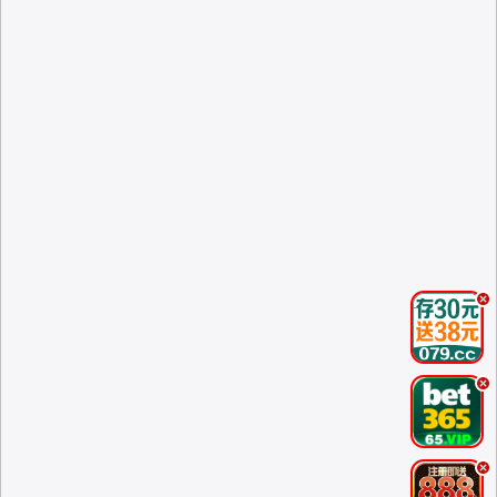
.
.
.