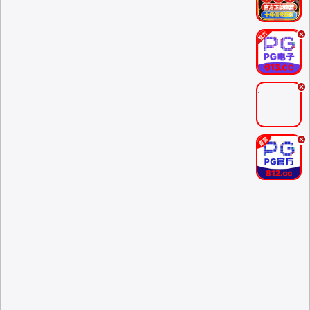
.
.
.