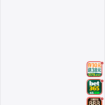
.
.
.