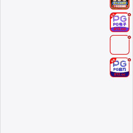
.
.
.