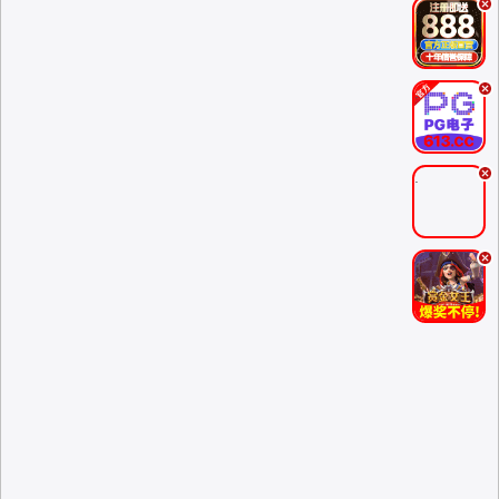
.
.
.
.