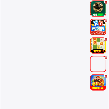
.
.
.
.
.