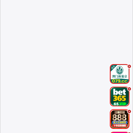
.
.
.