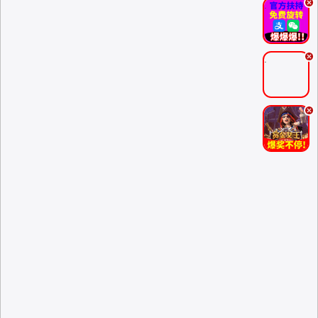
.
.
.