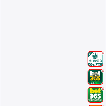
.
.
.