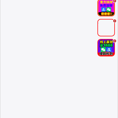
.
.
.