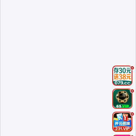
.
.
.