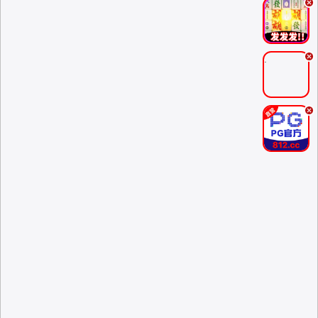
.
.
.