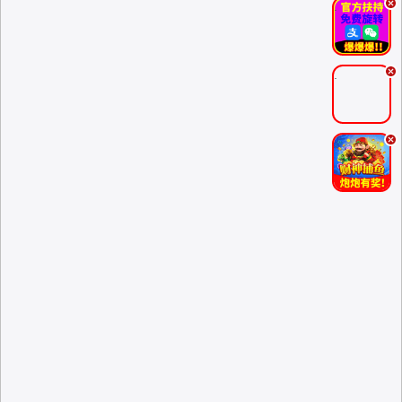
.
.
.