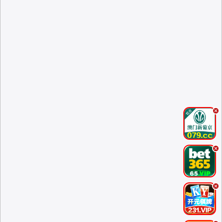
.
.
.