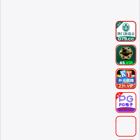
.
.
.
.
.