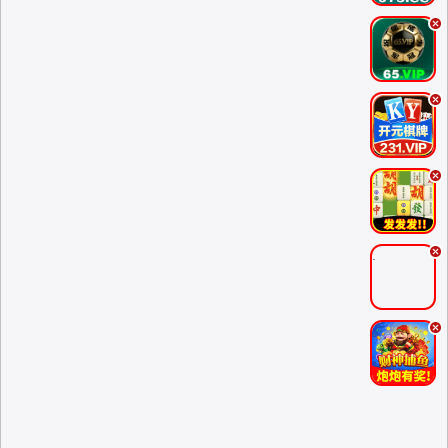
.
.
.
.
.