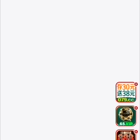
.
.
.