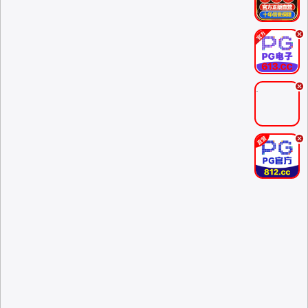
.
.
.