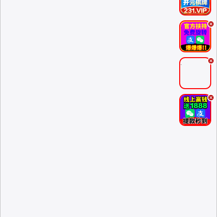
.
.
.