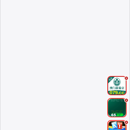
.
.
.